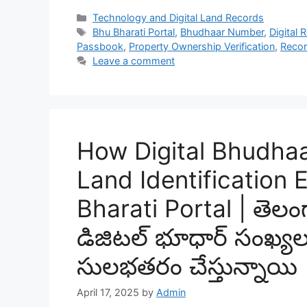
Categories
Technology and Digital Land Records
Tags
Bhu Bharati Portal
,
Bhudhaar Number
,
Digital 
Passbook
,
Property Ownership Verification
,
Recor
Leave a comment
How Digital Bhudha
Land Identification 
Bharati Portal | తెలంగ
డిజిటల్ భూధార్ సంఖ్యల
సులభతరం చేస్తున్నాయి
April 17, 2025
by
Admin