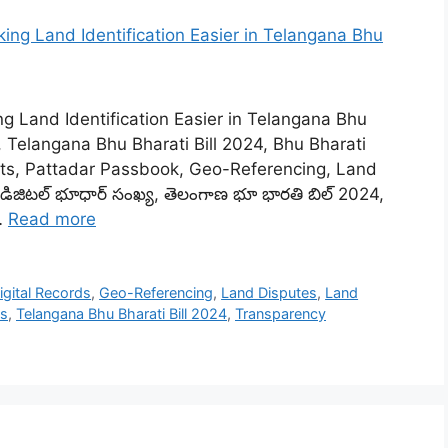
 Land Identification Easier in Telangana Bhu
, Telangana Bhu Bharati Bill 2024, Bhu Bharati
ights, Pattadar Passbook, Geo-Referencing, Land
డిజిటల్ భూధార్ సంఖ్య, తెలంగాణ భూ భారతి బిల్ 2024,
 …
Read more
igital Records
,
Geo-Referencing
,
Land Disputes
,
Land
ts
,
Telangana Bhu Bharati Bill 2024
,
Transparency