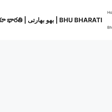
H
భూ భారతి | بھو بھارتی | BHU BHARATI
Bh