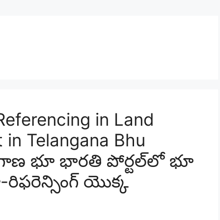
eferencing in Land
in Telangana Bhu
గాణ భూ భారతి పోర్టల్‌లో భూ
-రిఫరెన్సింగ్ యొక్క