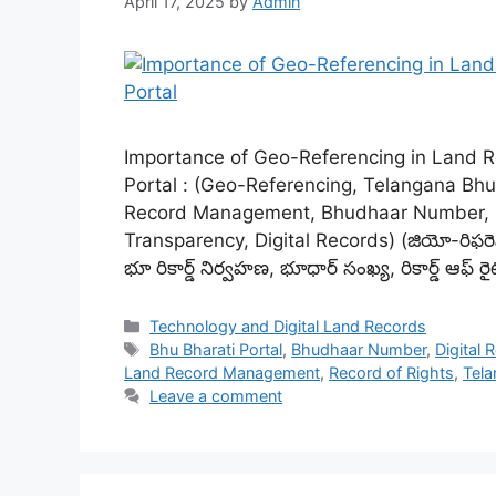
April 17, 2025
by
Admin
Importance of Geo-Referencing in Land 
Portal : (Geo-Referencing, Telangana Bhu 
Record Management, Bhudhaar Number, Re
Transparency, Digital Records) (జియో-రిఫరెన్
భూ రికార్డ్ నిర్వహణ, భూధార్ సంఖ్య, రికార్డ్ ఆఫ్ రైట్
Categories
Technology and Digital Land Records
Tags
Bhu Bharati Portal
,
Bhudhaar Number
,
Digital 
Land Record Management
,
Record of Rights
,
Tela
Leave a comment