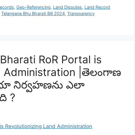
Records
,
Geo-Referencing
,
Land Disputes
,
Land Record
,
Telangana Bhu Bharati Bill 2024
,
Transparency
harati RoR Portal is
 Administration |తెలంగాణ
 భూ నిర్వహణను ఎలా
ది ?