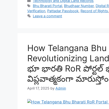
Categories
Technology and Digital Land Records
Tags
Bhu Bharati Portal
,
Bhudhaar Number
,
Digital 
Verification
,
Pattadar Passbook
,
Record of Rights
Leave a comment
How Telangana Bhu B
Revolutionizing Land
భూ భారతి RoR పోర్టల్
విప్లవాత్మకంగా మారుస్తోం
April 17, 2025
by
Admin