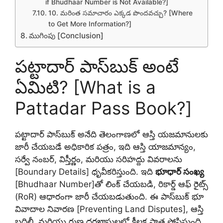
if Bhudhaar Number is Not Available?]
10. మరింత సమాచారం ఎక్కడ పొందవచ్చు? [Where
to Get More Information?]
ముగింపు [Conclusion]
పట్టాదార్ పాస్‌బుక్ అంటే
ఏమిటి? [What is a
Pattadar Pass Book?]
పట్టాదార్ పాస్‌బుక్ అనేది తెలంగాణలో ఆస్తి యజమానులకు
జారీ చేయబడే అధికారిక పత్రం, ఇది ఆస్తి యాజమాన్యం,
సర్వే నంబర్, విస్తీర్ణం, మరియు సరిహద్దు వివరాలను
[Boundary Details] ధృవీకరిస్తుంది. ఇది
భూధార్ సంఖ్య
[Bhudhaar Number]తో లింక్ చేయబడి, రికార్డ్ ఆఫ్ రైట్స్
(RoR) ఆధారంగా జారీ చేయబడుతుంది. ఈ పాస్‌బుక్ భూ
వివాదాల నివారణ [Preventing Land Disputes], ఆస్తి
బదిలీ, మరియు రుణ దరఖాస్తులలో కీలక పాత్ర పోషిస్తుంది.