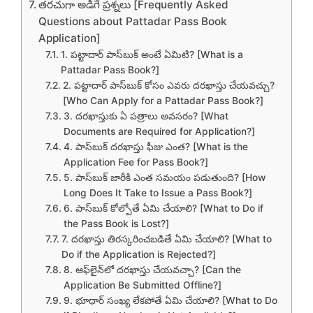
తరచుగా అడిగే ప్రశ్నలు [Frequently Asked
Questions about Pattadar Pass Book
Application]
1. పట్టాదార్ పాస్‌బుక్ అంటే ఏమిటి? [What is a
Pattadar Pass Book?]
2. పట్టాదార్ పాస్‌బుక్ కోసం ఎవరు దరఖాస్తు చేయవచ్చు?
[Who Can Apply for a Pattadar Pass Book?]
3. దరఖాస్తుకు ఏ పత్రాలు అవసరం? [What
Documents are Required for Application?]
4. పాస్‌బుక్ దరఖాస్తు ఫీజు ఎంత? [What is the
Application Fee for Pass Book?]
5. పాస్‌బుక్ జారీకి ఎంత సమయం పడుతుంది? [How
Long Does It Take to Issue a Pass Book?]
6. పాస్‌బుక్ కోల్పోతే ఏమి చేయాలి? [What to Do if
the Pass Book is Lost?]
7. దరఖాస్తు తిరస్కరించబడితే ఏమి చేయాలి? [What to
Do if the Application is Rejected?]
8. ఆఫ్‌లైన్‌లో దరఖాస్తు చేయవచ్చా? [Can the
Application Be Submitted Offline?]
9. భూధార్ సంఖ్య లేకపోతే ఏమి చేయాలి? [What to Do