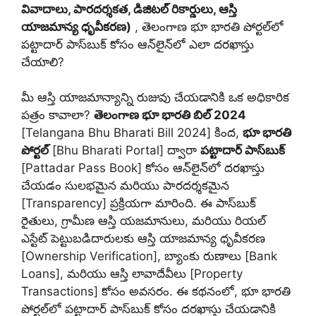
వివాదాలు, పారదర్శకత, డిజిటల్ రికార్డులు, ఆస్తి
యాజమాన్య ధృవీకరణ)
, తెలంగాణ భూ భారతి పోర్టల్‌లో
పట్టాదార్ పాస్‌బుక్ కోసం ఆన్‌లైన్‌లో ఎలా దరఖాస్తు
చేయాలి?
మీ ఆస్తి యాజమాన్యాన్ని రుజువు చేయడానికి ఒక అధికారిక
పత్రం కావాలా?
తెలంగాణ భూ భారతి బిల్ 2024
[Telangana Bhu Bharati Bill 2024] కింద,
భూ భారతి
పోర్టల్
[Bhu Bharati Portal] ద్వారా
పట్టాదార్ పాస్‌బుక్
[Pattadar Pass Book] కోసం ఆన్‌లైన్‌లో దరఖాస్తు
చేయడం సులభమైన మరియు పారదర్శకమైన
[Transparency] ప్రక్రియగా మారింది. ఈ పాస్‌బుక్
రైతులు, గ్రామీణ ఆస్తి యజమానులు, మరియు రియల్
ఎస్టేట్ పెట్టుబడిదారులకు ఆస్తి యాజమాన్య ధృవీకరణ
[Ownership Verification], బ్యాంకు రుణాలు [Bank
Loans], మరియు ఆస్తి లావాదేవీలు [Property
Transactions] కోసం అవసరం. ఈ కథనంలో, భూ భారతి
పోర్టల్‌లో పట్టాదార్ పాస్‌బుక్ కోసం దరఖాస్తు చేయడానికి