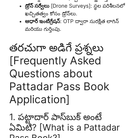
డ్రోన్ సర్వేలు
[Drone Surveys]: స్థల పరిశీలనలో
ఖచ్చితత్వం కోసం డ్రోన్‌లు.
ఆధార్ ఇంటిగ్రేషన్
: OTP ద్వారా సురక్షిత లాగిన్
మరియు గుర్తింపు.
తరచుగా అడిగే ప్రశ్నలు
[Frequently Asked
Questions about
Pattadar Pass Book
Application]
1. పట్టాదార్ పాస్‌బుక్ అంటే
ఏమిటి? [What is a Pattadar
Pass Book?]