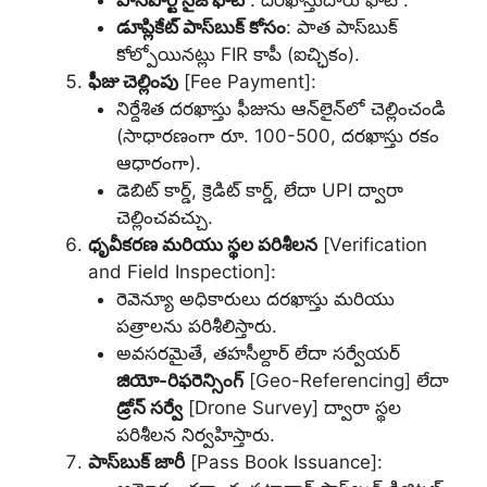
డూప్లికేట్ పాస్‌బుక్ కోసం
: పాత పాస్‌బుక్
కోల్పోయినట్లు FIR కాపీ (ఐచ్ఛికం).
ఫీజు చెల్లింపు
[Fee Payment]:
నిర్దేశిత దరఖాస్తు ఫీజును ఆన్‌లైన్‌లో చెల్లించండి
(సాధారణంగా రూ. 100-500, దరఖాస్తు రకం
ఆధారంగా).
డెబిట్ కార్డ్, క్రెడిట్ కార్డ్, లేదా UPI ద్వారా
చెల్లించవచ్చు.
ధృవీకరణ మరియు స్థల పరిశీలన
[Verification
and Field Inspection]:
రెవెన్యూ అధికారులు దరఖాస్తు మరియు
పత్రాలను పరిశీలిస్తారు.
అవసరమైతే, తహసీల్దార్ లేదా సర్వేయర్
జియో-రిఫరెన్సింగ్
[Geo-Referencing] లేదా
డ్రోన్ సర్వే
[Drone Survey] ద్వారా స్థల
పరిశీలన నిర్వహిస్తారు.
పాస్‌బుక్ జారీ
[Pass Book Issuance]: