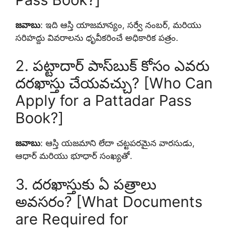
జవాబు
: ఇది ఆస్తి యాజమాన్యం, సర్వే నంబర్, మరియు
సరిహద్దు వివరాలను ధృవీకరించే అధికారిక పత్రం.
2. పట్టాదార్ పాస్‌బుక్ కోసం ఎవరు
దరఖాస్తు చేయవచ్చు? [Who Can
Apply for a Pattadar Pass
Book?]
జవాబు
: ఆస్తి యజమాని లేదా చట్టపరమైన వారసుడు,
ఆధార్ మరియు భూధార్ సంఖ్యతో.
3. దరఖాస్తుకు ఏ పత్రాలు
అవసరం? [What Documents
are Required for