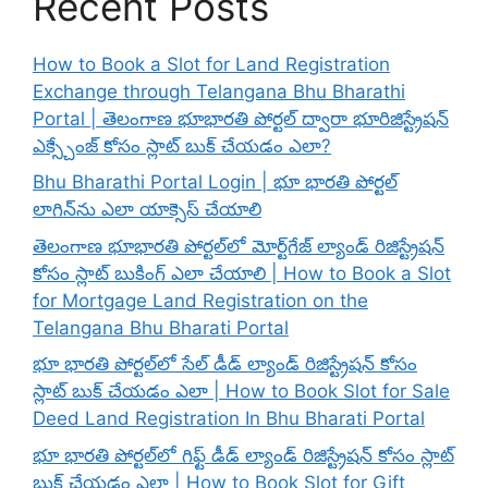
Recent Posts
How to Book a Slot for Land Registration
Exchange through Telangana Bhu Bharathi
Portal | తెలంగాణ భూభారతి పోర్టల్ ద్వారా భూరిజిస్ట్రేషన్
ఎక్స్చేంజ్ కోసం స్లాట్ బుక్ చేయడం ఎలా?
Bhu Bharathi Portal Login | భూ భారతి పోర్టల్
లాగిన్‌ను ఎలా యాక్సెస్ చేయాలి
తెలంగాణ భూభారతి పోర్టల్‌లో మోర్ట్‌గేజ్ ల్యాండ్ రిజిస్ట్రేషన్
కోసం స్లాట్ బుకింగ్ ఎలా చేయాలి | How to Book a Slot
for Mortgage Land Registration on the
Telangana Bhu Bharati Portal
భూ భారతి పోర్టల్‌లో సేల్ డీడ్ ల్యాండ్ రిజిస్ట్రేషన్ కోసం
స్లాట్ బుక్ చేయడం ఎలా | How to Book Slot for Sale
Deed Land Registration In Bhu Bharati Portal
భూ భారతి పోర్టల్‌లో గిఫ్ట్ డీడ్ ల్యాండ్ రిజిస్ట్రేషన్ కోసం స్లాట్
బుక్ చేయడం ఎలా | How to Book Slot for Gift