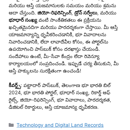
మరియు ఆస్తి యజమానులకు సమయం మరియు శ్రమను
ఆదా చేస్తుంది.
జియో-రిఫరెన్సింగ్
,
డ్రోన్ సర్వేలు
, మరియు
భూధార్ సంఖ్య
వంటి సాంకేతికతలు ఈ ప్రక్రియను
ఖచ్చితమైనదిగా మరియు పారదర్శకంగా చేస్తాయి. మీ ఆస్తి
యాజమాన్యాన్ని ధృవీకరించడానికి, భూ వివాదాలను
నివారించడానికి, లేదా లావాదేవీల కోసం, ఈ పోర్టల్‌ను
ఉపయోగించి పాస్‌బుక్ కోసం దరఖాస్తు చేయండి.
సందేహాలు ఉంటే, మీ-సేవా కేంద్రం లేదా రెవెన్యూ
కార్యాలయంలో సంప్రదించండి. ఇప్పుడే చర్య తీసుకుని, మీ
ఆస్తి హక్కులను సురక్షితంగా ఉంచండి!
కీవర్డ్స్
: పట్టాదార్ పాస్‌బుక్, తెలంగాణ భూ భారతి బిల్
2024, భూ భారతి పోర్టల్, భూధార్ సంఖ్య, రికార్డ్ ఆఫ్
రైట్స్, జియో-రిఫరెన్సింగ్, భూ వివాదాలు, పారదర్శకత,
డిజిటల్ రికార్డులు, ఆస్తి యాజమాన్య ధృవీకరణ.
Categories
Technology and Digital Land Records