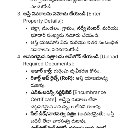
ఎంచుకోండి.
ఆస్తి వివరాలను నమోదు చేయండి
[Enter
Property Details]:
జిల్లా, మండలం, గ్రామం,
సర్వే నంబర్
, మరియు
భూధార్ సంఖ్యను నమోదు చేయండి.
ఆస్తి యజమాని పేరు మరియు ఇతర సంబంధిత
వివరాలను సరిచూసుకోండి.
అవసరమైన పత్రాలను అప్‌లోడ్ చేయండి
[Upload
Required Documents]:
ఆధార్ కార్డ్
: గుర్తింపు ధృవీకరణ కోసం.
రికార్డ్ ఆఫ్ రైట్స్ (RoR)
: ఆస్తి యాజమాన్య
రుజువు.
ఎన్‌కంబరెన్స్ సర్టిఫికేట్
[Encumbrance
Certificate]: ఆస్తిపై రుణాలు లేదా
చట్టపరమైన సమస్యలు లేవని రుజువు.
సేల్ డీడ్/వారసత్వ పత్రం
(అవసరమైతే): ఆస్తి
బదిలీ లేదా వారసత్వ రుజువు.
పాస్‌పోర్ట్ సైజ్ ఫోటో
: దరఖాస్తుదారు ఫోటో.