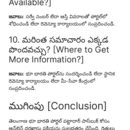
Available?]
జవాబు
: సర్వే నంబర్ లేదా ఆస్తి వివరాలతో పోర్టల్‌లో
శోధించండి లేదా రెవెన్యూ కార్యాలయంలో సంప్రదించండి.
10. మరింత సమాచారం ఎక్కడ
పొందవచ్చు? [Where to Get
More Information?]
జవాబు
: భూ భారతి పోర్టల్‌ను సందర్శించండి లేదా స్థానిక
రెవెన్యూ కార్యాలయం లేదా మీ-సేవా కేంద్రంలో
సంప్రదించండి.
ముగింపు [Conclusion]
తెలంగాణ భూ భారతి పోర్టల్ పట్టాదార్ పాస్‌బుక్ కోసం
ఆన్‌లైన్ దరఖాస్తు ప్రక్రియను సులభతరం చేసింది, రైతులు