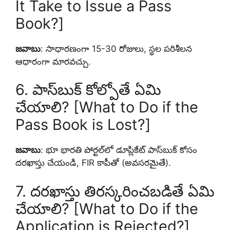
It Take to Issue a Pass
Book?]
జవాబు
: సాధారణంగా 15-30 రోజులు, స్థల పరిశీలన
ఆధారంగా మారవచ్చు.
6. పాస్‌బుక్ కోల్పోతే ఏమి
చేయాలి? [What to Do if the
Pass Book is Lost?]
జవాబు
: భూ భారతి పోర్టల్‌లో డూప్లికేట్ పాస్‌బుక్ కోసం
దరఖాస్తు చేయండి, FIR కాపీతో (అవసరమైతే).
7. దరఖాస్తు తిరస్కరించబడితే ఏమి
చేయాలి? [What to Do if the
Application is Rejected?]