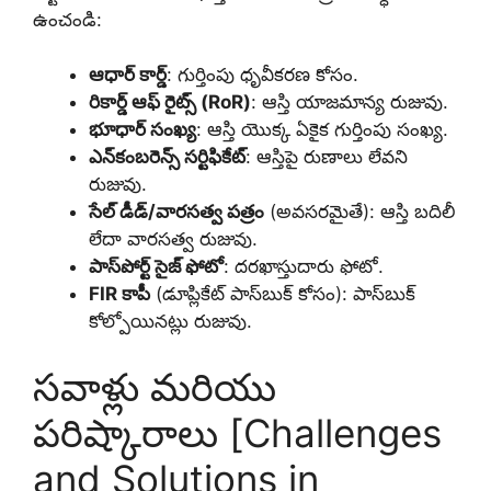
ఉంచండి:
ఆధార్ కార్డ్
: గుర్తింపు ధృవీకరణ కోసం.
రికార్డ్ ఆఫ్ రైట్స్ (RoR)
: ఆస్తి యాజమాన్య రుజువు.
భూధార్ సంఖ్య
: ఆస్తి యొక్క ఏకైక గుర్తింపు సంఖ్య.
ఎన్‌కంబరెన్స్ సర్టిఫికేట్
: ఆస్తిపై రుణాలు లేవని
రుజువు.
సేల్ డీడ్/వారసత్వ పత్రం
(అవసరమైతే): ఆస్తి బదిలీ
లేదా వారసత్వ రుజువు.
పాస్‌పోర్ట్ సైజ్ ఫోటో
: దరఖాస్తుదారు ఫోటో.
FIR కాపీ
(డూప్లికేట్ పాస్‌బుక్ కోసం): పాస్‌బుక్
కోల్పోయినట్లు రుజువు.
సవాళ్లు మరియు
పరిష్కారాలు [Challenges
and Solutions in