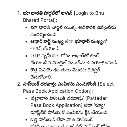
భూ భారతి పోర్టల్‌లో లాగిన్
[Login to Bhu
Bharati Portal]:
భూ భారతి పోర్టల్ యొక్క అధికారిక వెబ్‌సైట్‌ను
సందర్శించండి.
ఆధార్ కార్డ్ సంఖ్య
లేదా
భూధార్ సంఖ్య
తో
లాగిన్ చేయండి.
OTP ధృవీకరణ కోసం ఆధార్‌తో లింక్
చేయబడిన మొబైల్ నంబర్‌ను ఉపయోగించండి.
కొత్త వినియోగదారులు మొదట రిజిస్టర్
చేసుకోవాలి.
పాస్‌బుక్ దరఖాస్తు ఎంపికను ఎంచుకోండి
[Select
Pass Book Application Option]:
‘పట్టాదార్ పాస్‌బుక్ దరఖాస్తు’ [Pattadar
Pass Book Application] లేదా ‘న్యూ/
డూప్లికేట్ పాస్‌బుక్’ ఎంపికను క్లిక్ చేయండి.
కొత్త పాస్‌బుక్ లేదా పాత పాస్‌బుక్
కోల్పోయినట్లయితే డూప్లికేట్ పాస్‌బుక్ కోసం