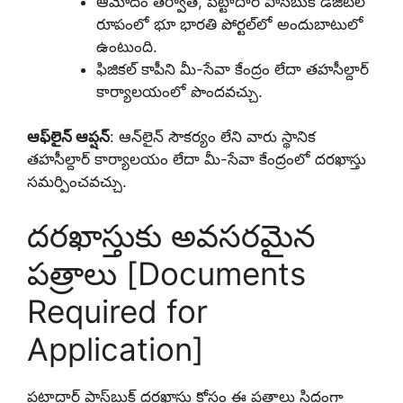
ఆమోదం తర్వాత, పట్టాదార్ పాస్‌బుక్ డిజిటల్
రూపంలో భూ భారతి పోర్టల్‌లో అందుబాటులో
ఉంటుంది.
ఫిజికల్ కాపీని మీ-సేవా కేంద్రం లేదా తహసీల్దార్
కార్యాలయంలో పొందవచ్చు.
ఆఫ్‌లైన్ ఆప్షన్
: ఆన్‌లైన్ సౌకర్యం లేని వారు స్థానిక
తహసీల్దార్ కార్యాలయం లేదా మీ-సేవా కేంద్రంలో దరఖాస్తు
సమర్పించవచ్చు.
దరఖాస్తుకు అవసరమైన
పత్రాలు [Documents
Required for
Application]
పట్టాదార్ పాస్‌బుక్ దరఖాస్తు కోసం ఈ పత్రాలు సిద్ధంగా