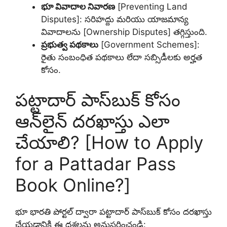
భూ వివాదాల నివారణ
[Preventing Land
Disputes]: సరిహద్దు మరియు యాజమాన్య
వివాదాలను [Ownership Disputes] తగ్గిస్తుంది.
ప్రభుత్వ పథకాలు
[Government Schemes]:
రైతు సంబంధిత పథకాలు లేదా సబ్సిడీలకు అర్హత
కోసం.
పట్టాదార్ పాస్‌బుక్ కోసం
ఆన్‌లైన్ దరఖాస్తు ఎలా
చేయాలి? [How to Apply
for a Pattadar Pass
Book Online?]
భూ భారతి పోర్టల్ ద్వారా పట్టాదార్ పాస్‌బుక్ కోసం దరఖాస్తు
చేయడానికి ఈ దశలను అనుసరించండి: