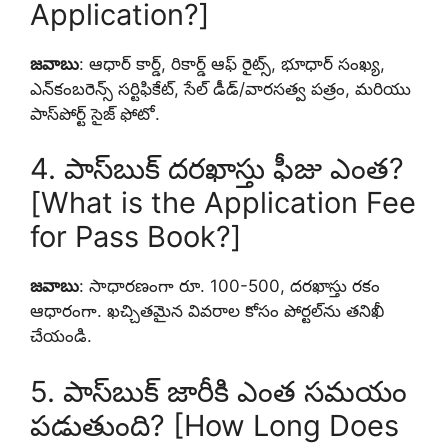
Application?]
జవాబు
: ఆధార్ కార్డ్, రికార్డ్ ఆఫ్ రైట్స్, భూధార్ సంఖ్య,
ఎన్‌కంబరెన్స్ సర్టిఫికేట్, సేల్ డీడ్/వారసత్వ పత్రం, మరియు
పాస్‌పోర్ట్ సైజ్ ఫోటో.
4. పాస్‌బుక్ దరఖాస్తు ఫీజు ఎంత?
[What is the Application Fee
for Pass Book?]
జవాబు
: సాధారణంగా రూ. 100-500, దరఖాస్తు రకం
ఆధారంగా. ఖచ్చితమైన వివరాల కోసం పోర్టల్‌ను తనిఖీ
చేయండి.
5. పాస్‌బుక్ జారీకి ఎంత సమయం
పడుతుంది? [How Long Does