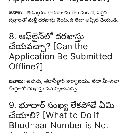
జవాబు
: తిరస్కరణ కారణాలను తెలుసుకుని, సరైన
పత్రాలతో మళ్లీ దరఖాస్తు చేయండి లేదా అప్పీల్ చేయండి.
8. ఆఫ్‌లైన్‌లో దరఖాస్తు
చేయవచ్చా? [Can the
Application Be Submitted
Offline?]
జవాబు
: అవును, తహసీల్దార్ కార్యాలయం లేదా మీ-సేవా
కేంద్రంలో దరఖాస్తు సమర్పించవచ్చు.
9. భూధార్ సంఖ్య లేకపోతే ఏమి
చేయాలి? [What to Do if
Bhudhaar Number is Not