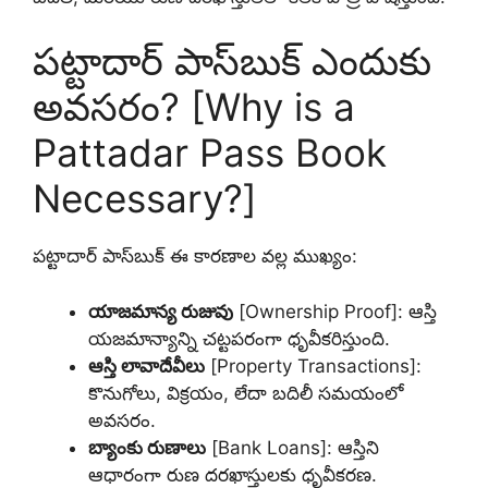
పట్టాదార్ పాస్‌బుక్ ఎందుకు
అవసరం? [Why is a
Pattadar Pass Book
Necessary?]
పట్టాదార్ పాస్‌బుక్ ఈ కారణాల వల్ల ముఖ్యం:
యాజమాన్య రుజువు
[Ownership Proof]: ఆస్తి
యజమాన్యాన్ని చట్టపరంగా ధృవీకరిస్తుంది.
ఆస్తి లావాదేవీలు
[Property Transactions]:
కొనుగోలు, విక్రయం, లేదా బదిలీ సమయంలో
అవసరం.
బ్యాంకు రుణాలు
[Bank Loans]: ఆస్తిని
ఆధారంగా రుణ దరఖాస్తులకు ధృవీకరణ.