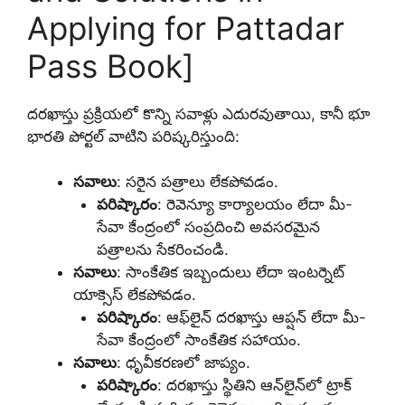
Applying for Pattadar
Pass Book]
దరఖాస్తు ప్రక్రియలో కొన్ని సవాళ్లు ఎదురవుతాయి, కానీ భూ
భారతి పోర్టల్ వాటిని పరిష్కరిస్తుంది:
సవాలు
: సరైన పత్రాలు లేకపోవడం.
పరిష్కారం
: రెవెన్యూ కార్యాలయం లేదా మీ-
సేవా కేంద్రంలో సంప్రదించి అవసరమైన
పత్రాలను సేకరించండి.
సవాలు
: సాంకేతిక ఇబ్బందులు లేదా ఇంటర్నెట్
యాక్సెస్ లేకపోవడం.
పరిష్కారం
: ఆఫ్‌లైన్ దరఖాస్తు ఆప్షన్ లేదా మీ-
సేవా కేంద్రంలో సాంకేతిక సహాయం.
సవాలు
: ధృవీకరణలో జాప్యం.
పరిష్కారం
: దరఖాస్తు స్థితిని ఆన్‌లైన్‌లో ట్రాక్