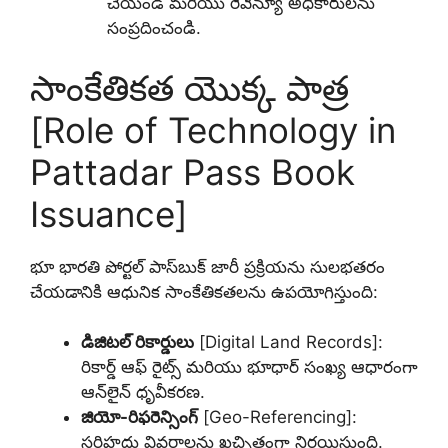
చేయండి మరియు రెవెన్యూ అధికారులను
సంప్రదించండి.
సాంకేతికత యొక్క పాత్ర
[Role of Technology in
Pattadar Pass Book
Issuance]
భూ భారతి పోర్టల్ పాస్‌బుక్ జారీ ప్రక్రియను సులభతరం
చేయడానికి ఆధునిక సాంకేతికతలను ఉపయోగిస్తుంది:
డిజిటల్ రికార్డులు
[Digital Land Records]:
రికార్డ్ ఆఫ్ రైట్స్ మరియు భూధార్ సంఖ్య ఆధారంగా
ఆన్‌లైన్ ధృవీకరణ.
జియో-రిఫరెన్సింగ్
[Geo-Referencing]:
సరిహద్దు వివరాలను ఖచ్చితంగా నిర్ణయిస్తుంది.