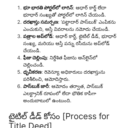
భూ భారతి పోర్టల్‌లో లాగిన్
: ఆధార్ కార్డ్ లేదా
భూధార్ సంఖ్యతో పోర్టల్‌లో లాగిన్ చేయండి.
దరఖాస్తు సమర్పణ
: ‘పట్టాదార్ పాస్‌బుక్’ ఎంపికను
ఎంచుకుని, ఆస్తి వివరాలను నమోదు చేయండి.
పత్రాల అప్‌లోడ్
: ఆధార్ కార్డ్, టైటిల్ డీడ్, భూధార్
సంఖ్య, మరియు ఆస్తి పన్ను రసీదును అప్‌లోడ్
చేయండి.
ఫీజు చెల్లింపు
: నిర్దేశిత ఫీజును ఆన్‌లైన్‌లో
చెల్లించండి.
ధృవీకరణ
: రెవెన్యూ అధికారులు దరఖాస్తును
పరిశీలించి, ఆమోదిస్తారు.
పాస్‌బుక్ జారీ
: ఆమోదం తర్వాత, పాస్‌బుక్
ఎలక్ట్రానిక్ రూపంలో లేదా భౌతిక కాపీగా
అందుబాటులో ఉంటుంది.
టైటిల్ డీడ్ కోసం [Process for
Title Deed]