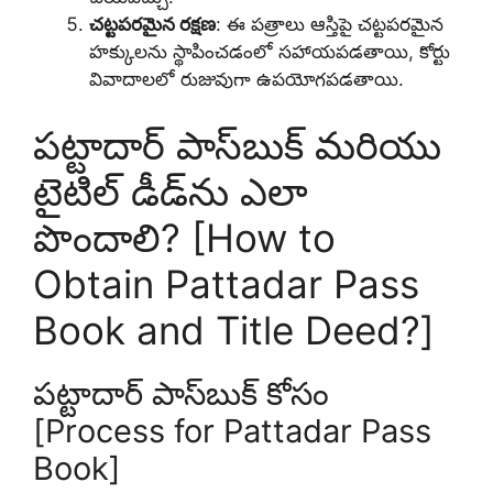
చట్టపరమైన రక్షణ
: ఈ పత్రాలు ఆస్తిపై చట్టపరమైన
హక్కులను స్థాపించడంలో సహాయపడతాయి, కోర్టు
వివాదాలలో రుజువుగా ఉపయోగపడతాయి.
పట్టాదార్ పాస్‌బుక్ మరియు
టైటిల్ డీడ్‌ను ఎలా
పొందాలి? [How to
Obtain Pattadar Pass
Book and Title Deed?]
పట్టాదార్ పాస్‌బుక్ కోసం
[Process for Pattadar Pass
Book]