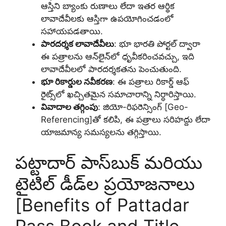
ఆస్తిని బ్యాంకు రుణాలు లేదా ఇతర ఆర్థిక
లావాదేవీలకు ఆస్తిగా ఉపయోగించడంలో
సహాయపడతాయి.
పారదర్శక లావాదేవీలు
: భూ భారతి పోర్టల్ ద్వారా
ఈ పత్రాలను ఆన్‌లైన్‌లో ధృవీకరించవచ్చు, ఇది
లావాదేవీలలో పారదర్శకతను పెంచుతుంది.
భూ రికార్డుల నవీకరణ
: ఈ పత్రాలు రికార్డ్ ఆఫ్
రైట్స్‌లో ఖచ్చితమైన సమాచారాన్ని నిర్ధారిస్తాయి.
వివాదాల తగ్గింపు
: జియో-రిఫరెన్సింగ్ [Geo-
Referencing]తో కలిపి, ఈ పత్రాలు సరిహద్దు లేదా
యాజమాన్య సమస్యలను తగ్గిస్తాయి.
పట్టాదార్ పాస్‌బుక్ మరియు
టైటిల్ డీడ్‌ల ప్రయోజనాలు
[Benefits of Pattadar
Pass Book and Title