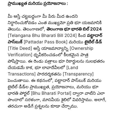
ప్రాముఖ్యత మరియు ప్రయోజనాలు :
మీ ఆస్తి చట్టబద్ధంగా మీ పేరు మీద ఉందని
నిర్ధారించుకోవడం ఎంత ముఖ్యమో ప్రతి భూ యజమానికి
తెలుసు. తెలంగాణలో,
తెలంగాణ భూ భారతి బిల్ 2024
[Telangana Bhu Bharati Bill 2024] కింద
పట్టాదార్
పాస్‌బుక్
[Pattadar Pass Book] మరియు
టైటిల్ డీడ్
[Title Deed] ఆస్తి యాజమాన్యాన్ని [Ownership
Verification] ధృవీకరించడంలో కీలకమైన పాత్ర
పోషిస్తాయి. ఈ రెండు పత్రాలు భూ రికార్డులను సులభతరం
చేయడమే కాక, భూ లావాదేవీలలో [Land
Transactions] పారదర్శకతను [Transparency]
పెంచుతాయి. ఈ కథనంలో, పట్టాదార్ పాస్‌బుక్ మరియు
టైటిల్ డీడ్‌ల ప్రాముఖ్యత, ప్రయోజనాలు, మరియు భూ
భారతి పోర్టల్ [Bhu Bharati Portal] ద్వారా వాటిని ఎలా
పొందాలో సరళంగా, మానవీయ శైలిలో వివరిస్తాము. అలాగే,
తరచుగా అడిగే ప్రశ్నలను కూడా చేర్చాము.