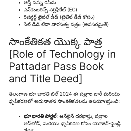
ఆస్తి పన్ను రసీదు
ఎన్‌కంబరెన్స్ సర్టిఫికేట్ (EC)
రిజిస్టర్డ్ టైటిల్ డీడ్ (టైటిల్ డీడ్ కోసం)
సేల్ డీడ్ లేదా వారసత్వ పత్రం (అవసరమైతే)
సాంకేతికత యొక్క పాత్ర
[Role of Technology in
Pattadar Pass Book
and Title Deed]
తెలంగాణ భూ భారతి బిల్ 2024 ఈ పత్రాల జారీ మరియు
ధృవీకరణలో అధునాతన సాంకేతికతలను ఉపయోగిస్తుంది:
భూ భారతి పోర్టల్
: ఆన్‌లైన్ దరఖాస్తు, పత్రాల
అప్‌లోడ్, మరియు ధృవీకరణ కోసం యూజర్-ఫ్రెండ్లీ
వేదిక.