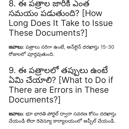
8. ఈ పత్రాల జారీకి ఎంత
సమయం పడుతుంది? [How
Long Does It Take to Issue
These Documents?]
జవాబు
: పత్రాలు సరిగా ఉంటే, ఆన్‌లైన్ దరఖాస్తు 15-30
రోజులలో పూర్తవుతుంది.
9. ఈ పత్రాలలో తప్పులు ఉంటే
ఏమి చేయాలి? [What to Do if
There are Errors in These
Documents?]
జవాబు
: భూ భారతి పోర్టల్ ద్వారా సవరణ కోసం దరఖాస్తు
చేయండి లేదా రెవెన్యూ కార్యాలయంలో అప్పీల్ చేయండి.