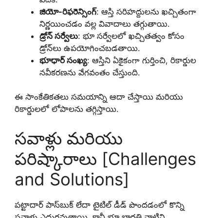
జియో-రిఫరెన్సింగ్
: ఆస్తి సరిహద్దులను ఖచ్చితంగా
నిర్ణయించడం వల్ల వివాదాలు తగ్గుతాయి.
డ్రోన్ సర్వేలు
: భూ సర్వేలలో ఖచ్చితత్వం కోసం
డ్రోన్‌లు ఉపయోగించబడతాయి.
భూధార్ సంఖ్య
: ఆస్తిని ఏకైకంగా గుర్తించి, రికార్డుల
నవీకరణను వేగవంతం చేస్తుంది.
ఈ సాంకేతికతలు సమయాన్ని ఆదా చేస్తాయి మరియు
రికార్డులలో లోపాలను తగ్గిస్తాయి.
సవాళ్లు మరియు
పరిష్కారాలు [Challenges
and Solutions]
పట్టాదార్ పాస్‌బుక్ లేదా టైటిల్ డీడ్ పొందడంలో కొన్ని
సవాళ్లు ఎదురవుతాయి, కానీ భూ భారతి వాటిని