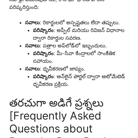
పరిష్కరిస్తుంది:
సవాలు
: రికార్డులలో అస్పష్టతలు లేదా తప్పులు.
పరిష్కారం
: అప్పీల్ మరియు రివిజన్ విధానాల
ద్వారా రికార్డుల సవరణ.
సవాలు
: పత్రాల అప్‌లోడ్‌లో ఇబ్బందులు.
పరిష్కారం
: మీ-సేవా కేంద్రాలలో సాంకేతిక
సహాయం.
సవాలు
: ధృవీకరణలో జాప్యం.
పరిష్కారం
: ఆన్‌లైన్ పోర్టల్ ద్వారా ఆటోమేటెడ్
ధృవీకరణ ప్రక్రియ.
తరచుగా అడిగే ప్రశ్నలు
[Frequently Asked
Questions about