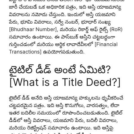
జారీ చేయబడే ఒక అధికారిక పత్రం, ఇది ఆస్తి యాజమాన్య
వివరాలను నమోదు చేస్తుంది. ఇందులో ఆస్తి యజమాని
పేరు, భూమి వివరాలు, సర్వే నంబర్, భూధార్ సంఖ్య
[Bhudhaar Number], మరియు రికార్డ్ ఆఫ్ రైట్స్ (RoR)
సమాచారం ఉంటాయి. ఈ పాస్‌బుక్ ఆస్తిని చట్టబద్ధంగా
గుర్తించడంలో మరియు ఆర్థిక లావాదేవీలలో [Financial
Transactions] ఉపయోగపడుతుంది.
టైటిల్ డీడ్ అంటే ఏమిటి?
[What is a Title Deed?]
టైటిల్ డీడ్ అనేది ఆస్తి యాజమాన్య హక్కులను ధృవీకరించే
చట్టపరమైన పత్రం. ఇది ఆస్తి కొనుగోలు, వారసత్వం, లేదా
ఇతర బదిలీల సమయంలో రూపొందించబడుతుంది. టైటిల్
డీడ్‌లో ఆస్తి వివరాలు, యజమాని పేరు, బదిలీ వివరాలు,
మరియు రిజిస్ట్రేషన్ సమాచారం ఉంటాయి. ఇది ఆస్తిపై