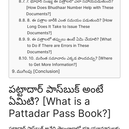
7. భూధార్ సంఖ్య ఈ పత్రాలలో ఎలా సహాయపడుతుంది?
[How Does Bhudhaar Number Help with These
Documents?]
8. ఈ పత్రాల జారీకి ఎంత సమయం పడుతుంది? [How
Long Does It Take to Issue These
Documents?]
9. ఈ పత్రాలలో తప్పులు ఉంటే ఏమి చేయాలి? [What
to Do if There are Errors in These
Documents?]
10. మరింత సమాచారం ఎక్కడ పొందవచ్చు? [Where
to Get More Information?]
ముగింపు [Conclusion]
పట్టాదార్ పాస్‌బుక్ అంటే
ఏమిటి? [What is a
Pattadar Pass Book?]
పట్టాదార్ పాస్‌బుక్ అనేది తెలంగాణలో భూ యజమానులకు