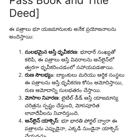
Deed]
ఈ పత్రాలు భూ యజమానులకు అనేక ప్రయోజనాలను
అందిస్తాయి:
సులభమైన ఆస్తి ధృవీకరణ
: భూధార్ సంఖ్యతో
కలిపి, ఈ పత్రాలు ఆస్తి వివరాలను ఆన్‌లైన్‌లో
త్వరగా ధృవీకరించడంలో సహాయపడతాయి.
రుణ సౌలభ్యం
: బ్యాంకులు మరియు ఆర్థిక సంస్థలు
ఈ పత్రాలను ఆస్తి ధృవీకరణ కోసం ఆమోదిస్తాయి,
రుణ ఆమోదాన్ని సులభతరం చేస్తాయి.
మోసాల నివారణ
: టైటిల్ డీడ్ ఆస్తి యాజమాన్య
చరిత్రను స్పష్టం చేస్తుంది, మోసపూరిత
లావాదేవీలను నివారిస్తుంది.
ఆన్‌లైన్ యాక్సెస్
: భూ భారతి పోర్టల్ ద్వారా ఈ
పత్రాలను ఎప్పుడైనా, ఎక్కడి నుండైనా యాక్సెస్
చేయవచ్చు.