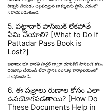
రిజిస్టర్ చేయడం చట్టపరమైన హక్కులను స్థాపించడంలో
సహాయపడుతుంది.
5. పట్టాదార్ పాస్‌బుక్ లేకపోతే
ఏమి చేయాలి? [What to Do if
Pattadar Pass Book is
Lost?]
జవాబు
: భూ భారతి పోర్టల్ ద్వారా డూప్లికేట్ పాస్‌బుక్ కోసం
దరఖాస్తు చేయండి లేదా స్థానిక రెవెన్యూ కార్యాలయంలో
సంప్రదించండి.
6. ఈ పత్రాలు రుణాల కోసం ఎలా
ఉపయోగపడతాయి? [How Do
These Documents Help in