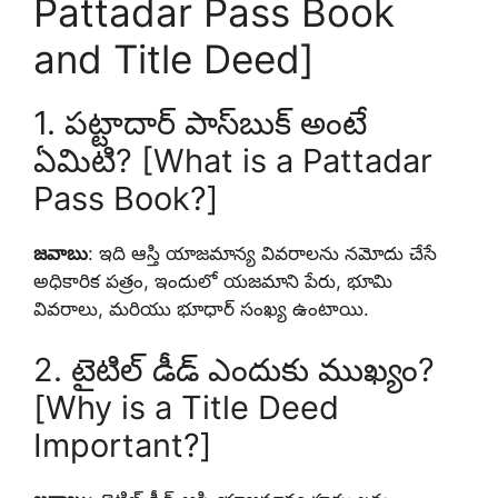
Pattadar Pass Book
and Title Deed]
1. పట్టాదార్ పాస్‌బుక్ అంటే
ఏమిటి? [What is a Pattadar
Pass Book?]
జవాబు
: ఇది ఆస్తి యాజమాన్య వివరాలను నమోదు చేసే
అధికారిక పత్రం, ఇందులో యజమాని పేరు, భూమి
వివరాలు, మరియు భూధార్ సంఖ్య ఉంటాయి.
2. టైటిల్ డీడ్ ఎందుకు ముఖ్యం?
[Why is a Title Deed
Important?]