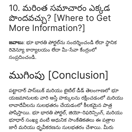
10. మరింత సమాచారం ఎక్కడ
పొందవచ్చు? [Where to Get
More Information?]
జవాబు
: భూ భారతి పోర్టల్‌ను సందర్శించండి లేదా స్థానిక
రెవెన్యూ కార్యాలయం లేదా మీ-సేవా కేంద్రంలో
సంప్రదించండి.
ముగింపు [Conclusion]
పట్టాదార్ పాస్‌బుక్ మరియు టైటిల్ డీడ్ తెలంగాణలో భూ
యజమానులకు వారి ఆస్తి హక్కులను రక్షించడంలో మరియు
లావాదేవీలను సులభతరం చేయడంలో కీలకమైన పాత్ర
పోషిస్తాయి. భూ భారతి పోర్టల్, జియో-రిఫరెన్సింగ్, మరియు
భూధార్ సంఖ్య వంటి ఆధునిక సాంకేతికతలు ఈ పత్రాల
జారీ మరియు ధృవీకరణను సులభతరం చేశాయి. మీరు