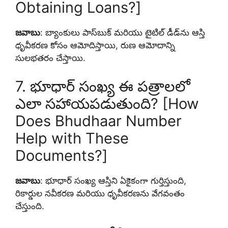
Obtaining Loans?]
జవాబు
: బ్యాంకులు పాస్‌బుక్ మరియు టైటిల్ డీడ్‌ను ఆస్తి
ధృవీకరణ కోసం ఆమోదిస్తాయి, రుణ ఆమోదాన్ని
సులభతరం చేస్తాయి.
7. భూధార్ సంఖ్య ఈ పత్రాలలో
ఎలా సహాయపడుతుంది? [How
Does Bhudhaar Number
Help with These
Documents?]
జవాబు
: భూధార్ సంఖ్య ఆస్తిని ఏకైకంగా గుర్తిస్తుంది,
రికార్డుల నవీకరణ మరియు ధృవీకరణను వేగవంతం
చేస్తుంది.