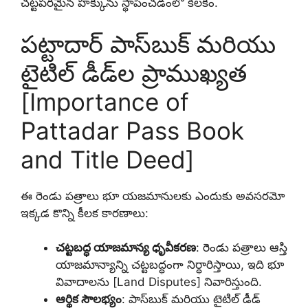
చట్టపరమైన హక్కును స్థాపించడంలో కీలకం.
పట్టాదార్ పాస్‌బుక్ మరియు
టైటిల్ డీడ్‌ల ప్రాముఖ్యత
[Importance of
Pattadar Pass Book
and Title Deed]
ఈ రెండు పత్రాలు భూ యజమానులకు ఎందుకు అవసరమో
ఇక్కడ కొన్ని కీలక కారణాలు:
చట్టబద్ధ యాజమాన్య ధృవీకరణ
: రెండు పత్రాలు ఆస్తి
యాజమాన్యాన్ని చట్టబద్ధంగా నిర్ధారిస్తాయి, ఇది భూ
వివాదాలను [Land Disputes] నివారిస్తుంది.
ఆర్థిక సౌలభ్యం
: పాస్‌బుక్ మరియు టైటిల్ డీడ్