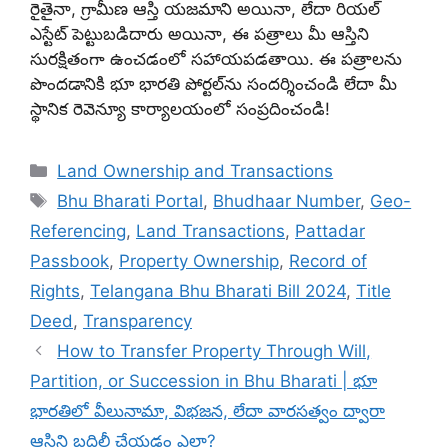
రైతైనా, గ్రామీణ ఆస్తి యజమాని అయినా, లేదా రియల్
ఎస్టేట్ పెట్టుబడిదారు అయినా, ఈ పత్రాలు మీ ఆస్తిని
సురక్షితంగా ఉంచడంలో సహాయపడతాయి. ఈ పత్రాలను
పొందడానికి భూ భారతి పోర్టల్‌ను సందర్శించండి లేదా మీ
స్థానిక రెవెన్యూ కార్యాలయంలో సంప్రదించండి!
Categories
Land Ownership and Transactions
Tags
Bhu Bharati Portal
,
Bhudhaar Number
,
Geo-
Referencing
,
Land Transactions
,
Pattadar
Passbook
,
Property Ownership
,
Record of
Rights
,
Telangana Bhu Bharati Bill 2024
,
Title
Deed
,
Transparency
How to Transfer Property Through Will,
Partition, or Succession in Bhu Bharati | భూ
భారతిలో వీలునామా, విభజన, లేదా వారసత్వం ద్వారా
ఆస్తిని బదిలీ చేయడం ఎలా?