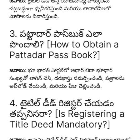
జవాబు
: టైటిల్ డీడ్ ఆస్తి యాజమాన్య హక్కులను
చట్టబద్ధంగా ధృవీకరిస్తుంది మరియు లావాదేవీలలో
మోసాలను నివారిస్తుంది.
3. పట్టాదార్ పాస్‌బుక్ ఎలా
పొందాలి? [How to Obtain a
Pattadar Pass Book?]
జవాబు
: భూ భారతి పోర్టల్‌లో ఆధార్ లేదా భూధార్
సంఖ్యతో లాగిన్ చేసి, దరఖాస్తు సమర్పించండి, పత్రాలను
అప్‌లోడ్ చేయండి, మరియు ఫీజు చెల్లించండి.
4. టైటిల్ డీడ్ రిజిస్టర్ చేయడం
తప్పనిసరా? [Is Registering a
Title Deed Mandatory?]
జవాబు
: అవును, టైటిల్ డీడ్ సబ్-రిజిస్ట్రార్ కార్యాలయంలో